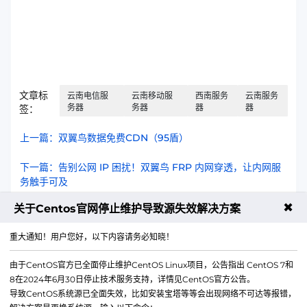
文章标
云南电信服
云南移动服
西南服务
云南服务
务器
务器
器
器
签：
上一篇：双翼鸟数据免费CDN（95盾）
下一篇：告别公网 IP 困扰！双翼鸟 FRP 内网穿透，让内网服
务触手可及
✖
关于Centos官网停止维护导致源失效解决方案
重大通知！用户您好，以下内容请务必知晓！
400-9966924
售前咨询热线
由于CentOS官方已全面停止维护CentOS Linux项目，公告指出 CentOS 7和
8在2024年6月30日停止技术服务支持，详情见CentOS官方公告。
导致CentOS系统源已全面失效，比如安装宝塔等等会出现网络不可达等报错，