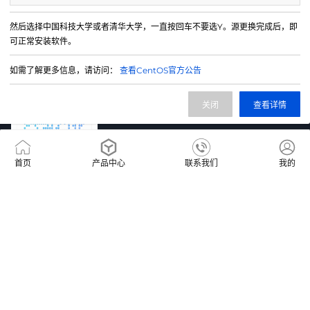
然后选择中国科技大学或者清华大学，一直按回车不要选Y。源更换完成后，即
可正常安装软件。
400-9966924
售前咨询热线
如需了解更多信息，请访问：
查看CentOS官方公告
关闭
查看详情
首页
产品中心
联系我们
我的
QQ群
IDC/ISP证号 B1-20220720
滇公网安备 53230102000544号
网站备案号 滇ICP备19008217号-1