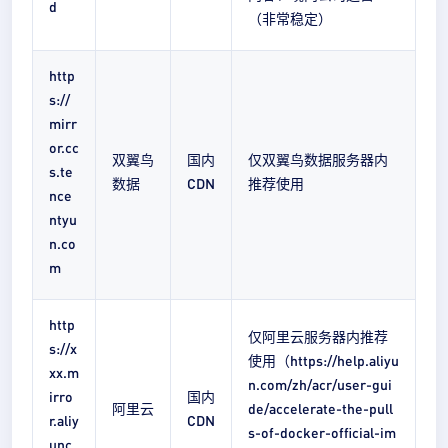
d
（非常稳定）
http
s://
mirr
or.cc
双翼鸟
国内
仅双翼鸟数据服务器内
s.te
数据
CDN
推荐使用
nce
ntyu
n.co
m
http
仅阿里云服务器内推荐
s://x
使用（https://help.aliyu
xx.m
n.com/zh/acr/user-gui
irro
国内
阿里云
de/accelerate-the-pull
r.aliy
CDN
s-of-docker-official-im
unc