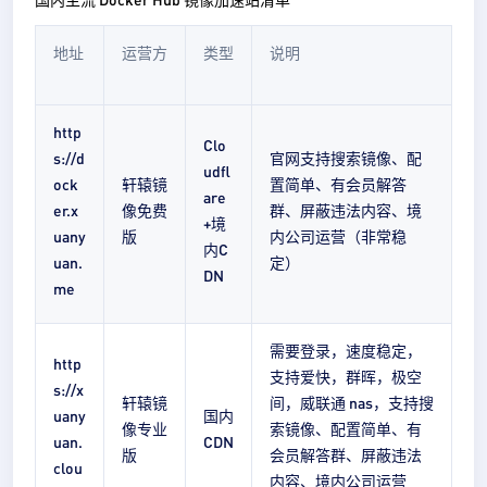
地址
运营方
类型
说明
http
Clo
s://d
官网支持搜索镜像、配
udfl
ock
轩辕镜
置简单、有会员解答
are
er.x
像免费
群、屏蔽违法内容、境
+境
uany
版
内公司运营（非常稳
内C
uan.
定）
DN
me
需要登录，速度稳定，
http
支持爱快，群晖，极空
s://x
轩辕镜
间，威联通 nas，支持搜
uany
国内
像专业
索镜像、配置简单、有
uan.
CDN
版
会员解答群、屏蔽违法
clou
内容、境内公司运营