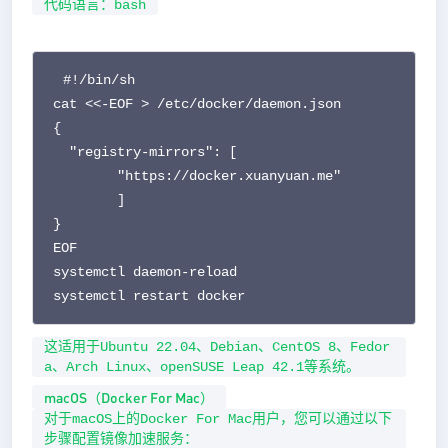
代码语言：
bash
#!/bin/sh

cat <<-EOF > /etc/docker/daemon.json 

{

  "registry-mirrors": [

  	"https://docker.xuanyuan.me"

  	]

}

EOF

systemctl daemon-reload

systemctl restart docker
这适用于Ubuntu 22.04、Debian、CentOS 8、Fedor
a、Arch Linux、openSUSE Leap 42.1等系统。
macOS（Docker For Mac）
对于macOS上的Docker For Mac用户，您可以通过以下
步骤配置镜像加速服务：