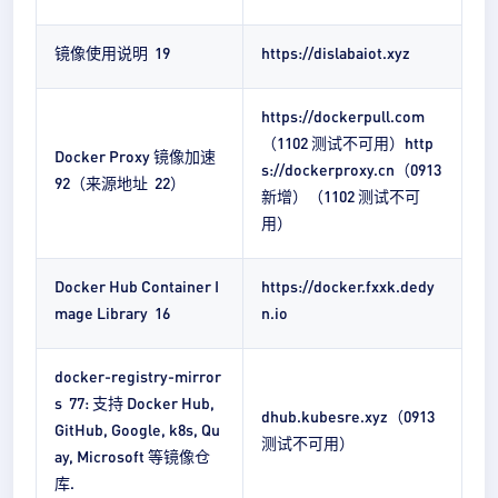
镜像使用说明 19
https://dislabaiot.xyz
https://dockerpull.com
（1102 测试不可用）http
Docker Proxy 镜像加速
s://dockerproxy.cn（0913
92（来源地址 22）
新增）（1102 测试不可
用）
Docker Hub Container I
https://docker.fxxk.dedy
mage Library 16
n.io
docker-registry-mirror
s 77: 支持 Docker Hub,
dhub.kubesre.xyz（0913
GitHub, Google, k8s, Qu
测试不可用）
ay, Microsoft 等镜像仓
库.