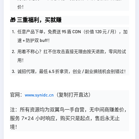
价！
🎁 三重福利，买就赚
任意产品下单，免费送 95 盾 CDN（价值 120 元 / 月），加
速 + 防护双 buff！
用着不称心？扛不住攻击直接无理由按天退款，零风险试
用！
诚招代理，最低 6.5 折拿货，创业 / 副业搞钱机会别错过！
官网：
（复制打开直达）
www.synidc.cn
注：所有资源均为双翼鸟一手自营，无中间商赚差价，
服务 7×24 小时响应，购买只是起点，售后永无止
境！